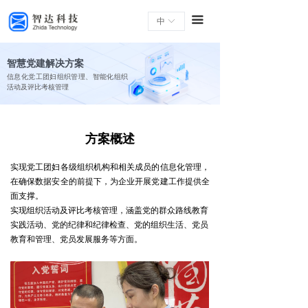
끀
中
ꀅ
智慧党建解决方案
信息化党工团妇组织管理、智能化组织
活动及评比考核管理
方案概述
实现党工团妇各级组织机构和相关成员的信息化管理，
在确保数据安全的前提下，为企业开展党建工作提供全
面支撑。
实现组织活动及评比考核管理，涵盖党的群众路线教育
实践活动、党的纪律和纪律检查、党的组织生活、党员
教育和管理、党员发展服务等方面。